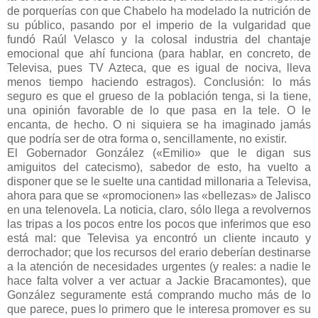
de porquerías con que Chabelo ha modelado la nutrición de
su público, pasando por el imperio de la vulgaridad que
fundó Raúl Velasco y la colosal industria del chantaje
emocional que ahí funciona (para hablar, en concreto, de
Televisa, pues TV Azteca, que es igual de nociva, lleva
menos tiempo haciendo estragos). Conclusión: lo más
seguro es que el grueso de la población tenga, si la tiene,
una opinión favorable de lo que pasa en la tele. O le
encanta, de hecho. O ni siquiera se ha imaginado jamás
que podría ser de otra forma o, sencillamente, no existir.
El Gobernador González («Emilio» que le digan sus
amiguitos del catecismo), sabedor de esto, ha vuelto a
disponer que se le suelte una cantidad millonaria a Televisa,
ahora para que se «promocionen» las «bellezas» de Jalisco
en una telenovela. La noticia, claro, sólo llega a revolvernos
las tripas a los pocos entre los pocos que inferimos que eso
está mal: que Televisa ya encontró un cliente incauto y
derrochador; que los recursos del erario deberían destinarse
a la atención de necesidades urgentes (y reales: a nadie le
hace falta volver a ver actuar a Jackie Bracamontes), que
González seguramente está comprando mucho más de lo
que parece, pues lo primero que le interesa promover es su