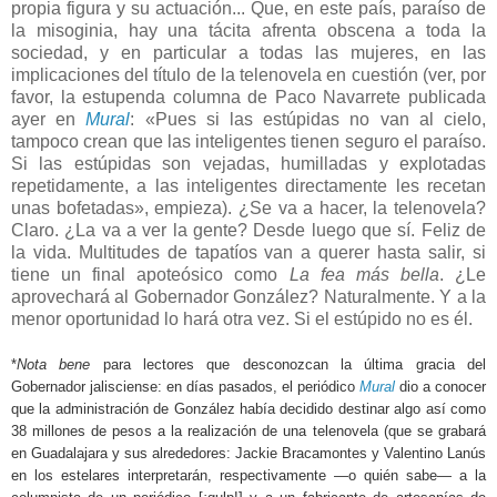
propia figura y su actuación... Que, en este país, paraíso de
la misoginia, hay una tácita afrenta obscena a toda la
sociedad, y en particular a todas las mujeres, en las
implicaciones del título de la telenovela en cuestión (ver, por
favor, la estupenda columna de Paco Navarrete publicada
ayer en
Mural
: «Pues si las estúpidas no van al cielo,
tampoco crean que las inteligentes tienen seguro el paraíso.
Si las estúpidas son vejadas, humilladas y explotadas
repetidamente, a las inteligentes directamente les recetan
unas bofetadas», empieza). ¿Se va a hacer, la telenovela?
Claro. ¿La va a ver la gente? Desde luego que sí. Feliz de
la vida. Multitudes de tapatíos van a querer hasta salir, si
tiene un final apoteósico como
La fea más bella
. ¿Le
aprovechará al Gobernador González? Naturalmente. Y a la
menor oportunidad lo hará otra vez. Si el estúpido no es él.
*
Nota bene
para lectores que desconozcan la última gracia del
Gobernador jalisciense: en días pasados, el periódico
Mural
dio a conocer
que la administración de González había decidido destinar algo así como
38 millones de pesos a la realización de una telenovela (que se grabará
en Guadalajara y sus alrededores: Jackie Bracamontes y Valentino Lanús
en los estelares interpretarán, respectivamente —o quién sabe— a la